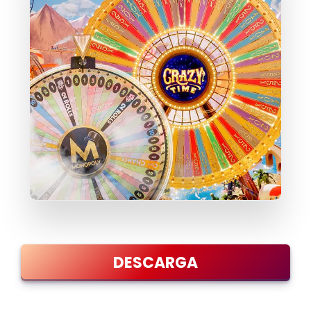
DESCARGA