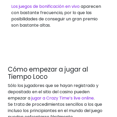
Los juegos de bonificación en vivo
aparecen
con bastante frecuencia, por lo que las
posibilidades de conseguir un gran premio
son bastante altas.
Cómo empezar a jugar al
Tiempo Loco
Sólo los jugadores que se hayan registrado y
depositado en el sitio del casino pueden
empezar a
jugar a Crazy Time’s live online
.
Se trata de procedimientos sencillos a los que
incluso los principiantes en el mundo del juego
pueden enfrentarse fácilmente.