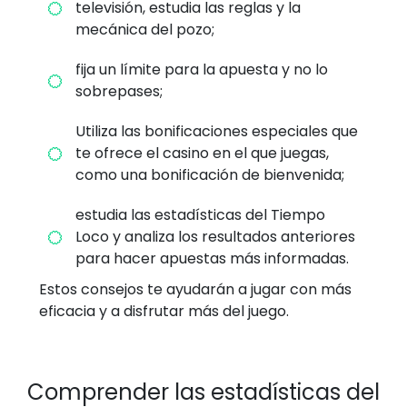
televisión, estudia las reglas y la
mecánica del pozo;
fija un límite para la apuesta y no lo
sobrepases;
Utiliza las bonificaciones especiales que
te ofrece el casino en el que juegas,
como una bonificación de bienvenida;
estudia las estadísticas del Tiempo
Loco y analiza los resultados anteriores
para hacer apuestas más informadas.
Estos consejos te ayudarán a jugar con más
eficacia y a disfrutar más del juego.
Comprender las estadísticas del