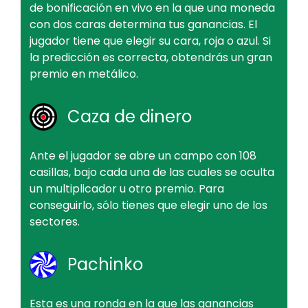
de bonificación en vivo en la que una moneda
con dos caras determina tus ganancias. El
jugador tiene que elegir su cara, roja o azul. Si
la predicción es correcta, obtendrás un gran
premio en metálico.
Caza de dinero
Ante el jugador se abre un campo con 108
casillas, bajo cada una de las cuales se oculta
un multiplicador u otro premio. Para
conseguirlo, sólo tienes que elegir uno de los
sectores.
Pachinko
Esta es una ronda en la que las ganancias