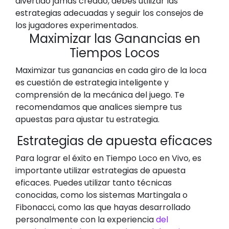
divertido jamás creado, debes utilizar las
estrategias adecuadas y seguir los consejos de
los jugadores experimentados.
Maximizar las Ganancias en
Tiempos Locos
Maximizar tus ganancias en cada giro de la loca
es cuestión de estrategia inteligente y
comprensión de la mecánica del juego. Te
recomendamos que analices siempre tus
apuestas para ajustar tu estrategia.
Estrategias de apuesta eficaces
Para lograr el éxito en Tiempo Loco en Vivo, es
importante utilizar estrategias de apuesta
eficaces. Puedes utilizar tanto técnicas
conocidas, como los sistemas Martingala o
Fibonacci, como las que hayas desarrollado
personalmente con la experiencia
del