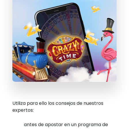
Utiliza para ello los consejos de nuestros
expertos:
antes de apostar en un programa de