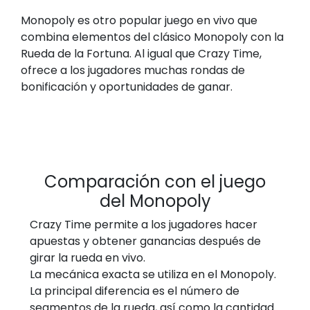
Monopoly es otro popular juego en vivo que
combina elementos del clásico Monopoly con la
Rueda de la Fortuna. Al igual que Crazy Time,
ofrece a los jugadores muchas rondas de
bonificación y oportunidades de ganar.
Comparación con el juego
del Monopoly
Crazy Time permite a los jugadores hacer
apuestas y obtener ganancias después de
girar la rueda en vivo.
La mecánica exacta se utiliza en el Monopoly.
La principal diferencia es el número de
segmentos de la rueda, así como la cantidad