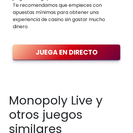
Te recomendamos que empieces con
apuestas mínimas para obtener una
experiencia de casino sin gastar mucho
dinero.
JUEGA EN DIRECTO
Monopoly Live y
otros juegos
similares