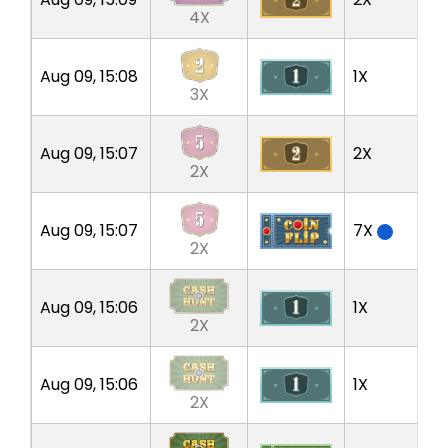
4X
Aug 09, 15:08
1X
3X
Aug 09, 15:07
2X
2X
Aug 09, 15:07
7X
2X
Aug 09, 15:06
1X
2X
Aug 09, 15:06
1X
2X