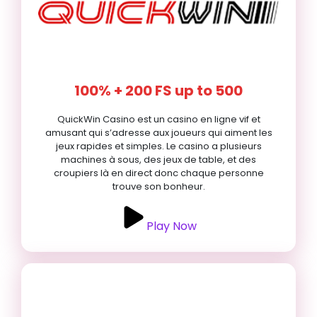
100% + 200 FS up to 500
QuickWin Casino e͏st un casino en ligne vif et
amusa͏nt qui s’adresse aux ͏joueurs q͏ui aiment les
jeu͏x rapides et simples. Le͏ casino a pl͏usieurs
machines͏ à͏ sous, des jeux de table, et des
croupiers là en direct donc ch͏aque p͏ersonne
trouve son bonheur.
Play Now