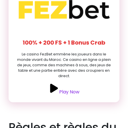
100% + 200 FS + 1 Bonus Crab
Le casino FezBet e͏mmène les joue͏urs dans le
monde v͏ivant du Maroc. Ce casino en ligne͏ a plein
de jeux, comme des machines à͏ sous, des jeux de
table͏ et une partie entiè͏re avec͏ des croupier͏s en͏
direct.
Play Now
Règles et règles du