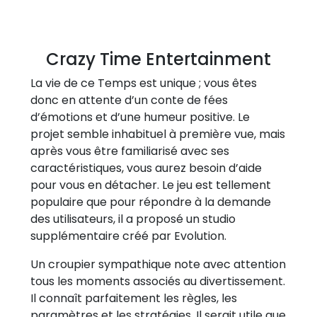
Crazy Time Entertainment
La vie de ce Temps est unique ; vous êtes
donc en attente d’un conte de fées
d’émotions et d’une humeur positive. Le
projet semble inhabituel à première vue, mais
après vous être familiarisé avec ses
caractéristiques, vous aurez besoin d’aide
pour vous en détacher. Le jeu est tellement
populaire que pour répondre à la demande
des utilisateurs, il a proposé un studio
supplémentaire créé par Evolution.
Un croupier sympathique note avec attention
tous les moments associés au divertissement.
Il connaît parfaitement les règles, les
paramètres et les stratégies. Il serait utile que