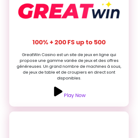
100% + 200 FS up to 500
GreatWin Casino est un site de jeux en ligne qui
propose une gamme variée de jeux et des offres
généreuses. Un grand nombre de machines à sous,
de jeux de table et de croupiers en direct sont
disponibles.
Play Now