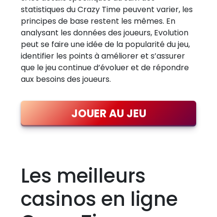
statistiques du Crazy Time peuvent varier, les
principes de base restent les mêmes. En
analysant les données des joueurs, Evolution
peut se faire une idée de la popularité du jeu,
identifier les points à améliorer et s’assurer
que le jeu continue d’évoluer et de répondre
aux besoins des joueurs.
JOUER AU JEU
Les meilleurs
casinos en ligne