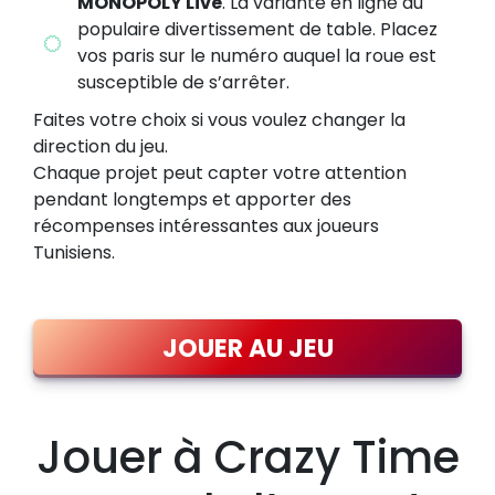
MONOPOLY Live
. La variante en ligne du
populaire divertissement de table. Placez
vos paris sur le numéro auquel la roue est
susceptible de s’arrêter.
Faites votre choix si vous voulez changer la
direction du jeu.
Chaque projet peut capter votre attention
pendant longtemps et apporter des
récompenses intéressantes aux joueurs
Tunisiens.
JOUER AU JEU
Jouer à Crazy Time