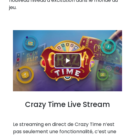
nouveau niveau d’excitation dans le monde du
jeu.
P
l
a
Crazy Time Live Stream
y
V
Le streaming en direct de Crazy Time n’est
pas seulement une fonctionnalité, c’est une