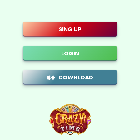
Skip to main content
SING UP
LOGIN
DOWNLOAD