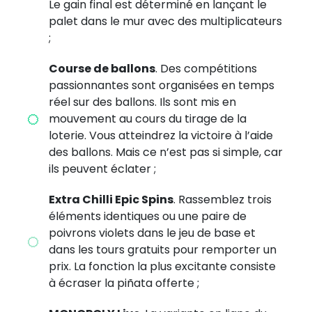
Le gain final est déterminé en lançant le
palet dans le mur avec des multiplicateurs
;
Course de ballons
. Des compétitions
passionnantes sont organisées en temps
réel sur des ballons. Ils sont mis en
mouvement au cours du tirage de la
loterie. Vous atteindrez la victoire à l’aide
des ballons. Mais ce n’est pas si simple, car
ils peuvent éclater ;
Extra Chilli Epic Spins
. Rassemblez trois
éléments identiques ou une paire de
poivrons violets dans le jeu de base et
dans les tours gratuits pour remporter un
prix. La fonction la plus excitante consiste
à écraser la piñata offerte ;