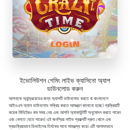
ইভোলিউশন গেমিং লাইভ ক্যাসিনো অ্যাপ
ডাউনলোড করুন
আপনাকে অ্যান্ড্রয়েডের জন্য অ্যাপটি ডাউনলোড করতে বা বাংলাদেশে
আইওএস অ্যাপ ডাউনলোড সক্রিয় করতে আমন্ত্রণ জানানো হচ্ছে। প্রক্রিয়াটি
কয়েক মিনিটেরও কম সময় নেয় এবং আপনি অ্যাকাউন্টটি অনুমোদন করতে পারেন
এবং খেলতে যেতে পারেন। এই জনপ্রিয় লাইভ প্রকল্পটি দ্রুত খোলে এবং
স্বয়ংক্রিয়ভাবে ডিভাইসের তির্যকের সাথে সামঞ্জস্য করে। এটি আলাদাভাবে