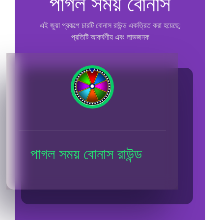
পাগল সময় বোনাস
এই জুয়া প্রকল্পে চারটি বোনাস রাউন্ড একত্রিত করা হয়েছে;
প্রতিটি আকর্ষণীয় এবং লাভজনক
পাগল সময় বোনাস রাউন্ড