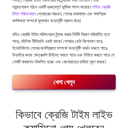
পর্যন্ত, ক্রেজি টাইম পরিসংখ্যানের ট্র্যাকিং এবং ইতিহাস গেমিং
ল্যান্ডস্কেপ গঠনে একটি গুরুত্বপূর্ণ ভূমিকা পালন করেছে।
লাইভ ক্রেজি
টাইম পরিসংখ্যান
প্লেয়ারের আচরণ, গেমের ভারসাম্য এবং সামগ্রিক
কর্মক্ষমতা সম্পর্কে মূল্যবান অন্তর্দৃষ্টি প্রদান করে।
যদিও ক্রেজি টাইম পরিসংখ্যান ট্র্যাক করার নির্দিষ্ট বিবরণ পরিবর্তিত হতে
পারে, মৌলিক নীতিগুলি একই থাকে। প্লেয়ার ডেটা বিশ্লেষণ করে,
ইভোলিউশন গেমের জনপ্রিয়তা সম্পর্কে অন্তর্দৃষ্টি অর্জন করতে পারে,
উন্নতির জন্য ক্ষেত্রগুলি চিহ্নিত করতে পারে এবং নিশ্চিত করতে পারে যে
গেমটি ক্রমাগত বিকশিত হচ্ছে এবং খেলোয়াড়ের চাহিদা পূরণ করছে।
খেলা খেলুন
কিভাবে ক্রেজি টাইম লাইভ