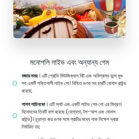
মনোপলি লাইভ এবং অন্যান্য গেম
মজার সময়
। এটি গ্রোভি মিউজিক্যাল বিট এবং অবিশ্বাস্য ডান্স মুভ
সহ একটি শক্তিশালী লাইভ শো। নিশ্চিত গুণক সহ চারটি বোনাস রাউন্ড
রয়েছে;
পাগল পাচিনকো
। এটি স্লট এবং একটি লাইভ গেম শো এর মিশ্রণ।
বিনোদনের তিনটি ধাপ রয়েছে (যোগ্যতা, টপ-আপ এবং বোনাস
রাউন্ড)। চূড়ান্ত জয় গুণক সঙ্গে প্রাচীর মধ্যে পাক নিক্ষেপ দ্বারা
নির্ধারিত হয়;