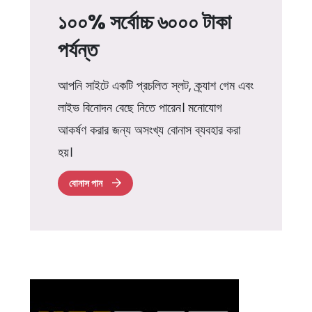
১০০% সর্বোচ্চ ৬০০০ টাকা
পর্যন্ত
আপনি সাইটে একটি প্রচলিত স্লট, ক্র্যাশ গেম এবং
লাইভ বিনোদন বেছে নিতে পারেন। মনোযোগ
আকর্ষণ করার জন্য অসংখ্য বোনাস ব্যবহার করা
হয়।
বোনাস পান