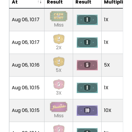
At
Result
Result
Multiplier
Aug 06, 10:17
1X
Miss
Aug 06, 10:17
1X
2X
Aug 06, 10:16
5X
5X
Aug 06, 10:15
1X
3X
Aug 06, 10:15
10X
Miss