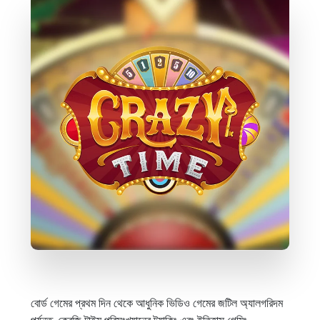
বোর্ড গেমের প্রথম দিন থেকে আধুনিক ভিডিও গেমের জটিল অ্যালগরিদম