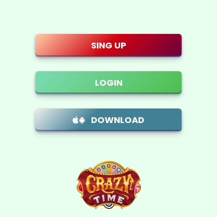
Skip to main content
SING UP
LOGIN
DOWNLOAD