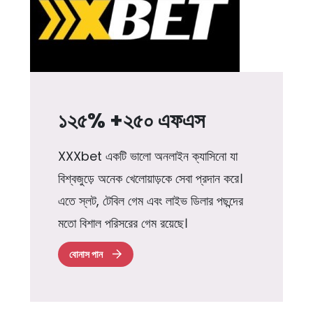
১২৫% +২৫০ এফএস
XXXbet একটি ভালো অনলাইন ক্যাসিনো যা
বিশ্বজুড়ে অনেক খেলোয়াড়কে সেবা প্রদান করে।
এতে স্লট, টেবিল গেম এবং লাইভ ডিলার পছন্দের
মতো বিশাল পরিসরের গেম রয়েছে।
বোনাস পান