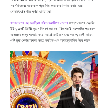
সরাসরি জয়ের আকারকে প্রভাবিত করে কারণ গণনা করার সময়
পেআউটগুলি বাজি দ্বারা গুণিত হয়।
বাংলাদেশের এই জনপ্রিয় লাইভ ক্যাসিনো গেমের
সমস্ত ক্ষেত্র, ক্রেজি
টাইম, একটি নির্দিষ্ট ক্রমে বিতরণ করা হয়। বিকাশকারী সহগগুলির প্রয়োগে
অসমতার জন্য সরবরাহ করে। আরো ছোট মান এবং কম বড় বেশী আছে.
এটি জুয়া খেলার অবসর সময়ে ড্রাইভ এবং অ্যাড্রেনালিন নিয়ে আসে।