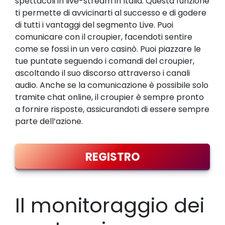
spettacoli in live-stream in Italia. Questa funzione
ti permette di avvicinarti al successo e di godere
di tutti i vantaggi del segmento Live. Puoi
comunicare con il croupier, facendoti sentire
come se fossi in un vero casinò. Puoi piazzare le
tue puntate seguendo i comandi del croupier,
ascoltando il suo discorso attraverso i canali
audio. Anche se la comunicazione è possibile solo
tramite chat online, il croupier è sempre pronto
a fornire risposte, assicurandoti di essere sempre
parte dell’azione.
REGISTRO
Il monitoraggio dei