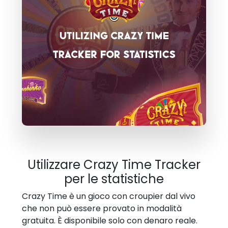
Utilizzare Crazy Time Tracker
per le statistiche
Crazy Time è un gioco con croupier dal vivo
che non può essere provato in modalità
gratuita. È disponibile solo con denaro reale.