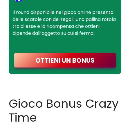
Il round disponibile nel gioco online presenta
delle scatole con dei regali. Una pallina rotola
tra di esse e la ricompensa che ottieni
dipende dall’oggetto su cui si ferma.
OTTIENI UN BONUS
Gioco Bonus Crazy
Time