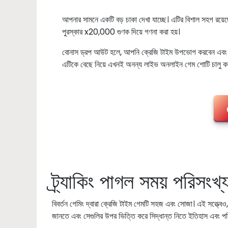
আপনার সামনে একটি বড় চাকা দেখা যাচ্ছে। এটির বিশাল সহগ রয়েছ
পুরস্কার x20,000 গুণক দিয়ে গণনা করা হয়।
বোনাস ড্রপ আউট হলে, আপনি ক্রেজি টাইম উপভোগ করবেন এবং একট
এটিকে বেছে নিয়ে এখনই অনন্য লাইভ অনলাইন গেম শোটি চালু ক
ট্র্যাকিং পাগল সময় পরিসংখ্
বিবর্তন গেমিং দ্বারা ক্রেজি টাইম গেমটি সহজ এবং সোজা। এই সত্ত্ব
জানতে এবং সেগুলির উপর ভিত্তি করে সিদ্ধান্ত নিতে ইতিহাস এবং পরিসং