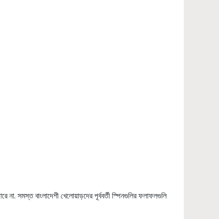
. সমস্ত বাংলাদেশী খেলোয়াড়দের পূর্ববর্তী স্পিনগুলির ফলাফলগুলি