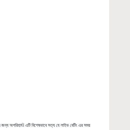
ার জন্য অপরিহার্য। এটি বিশেষভাবে সত্য যে লাইভ বেটিং এর সময়