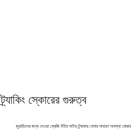
র্যাকিং স্কোরের গুরুত্ব
জুয়াড়িদের জন্য দেওয়া ক্রেজি টাইম লাইভ ট্র্যাকার খেলার সাধারণ অবস্থা বোঝ