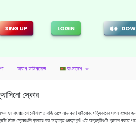
SING UP
LOGIN
DOW
শো
অ্যাপ ডাউনলোড
বাংলাদেশ
 ক্যাসিনো স্কোর
্ষ্য হল বাংলাদেশে কৌশলগত বাজি রেখে লাভ করা। যাইহোক, সত্যিকারের সফল হওয়ার জন্
্রেজি টাইম স্কোরগুলি ব্যবহার করা অত্যন্ত গুরুত্বপূর্ণ। এই অন্তর্দৃষ্টিগুলি প্রকাশ কর