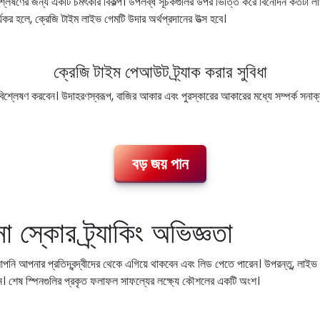
ষণের জন্য একটি চমৎকার বিকল্প। উপলব্ধ সূচকগুলির উপর ভিত্তি করে বিনোদন কতটা লাভজ
যকর হলে, ক্রেজি টাইম লাইভ গেমটি উদার অর্থপ্রদানের উত্স হবে।
ক্রেজি টাইম পেআউট ট্র্যাক করার সুবিধা
শ্লেষণ করবেন। উদাহরণস্বরূপ, বাজির আকার এবং পুরস্কারের আকারের মধ্যে সম্পর্ক সনাক্ত ক
বড় জয় পান
 স্কোর ট্র্যাকিং অভিজ্ঞতা
, আপনি আপনার প্রতিদ্বন্দ্বীদের থেকে এগিয়ে থাকবেন এবং লিড পেতে পারেন। উপরন্তু, লাইভ
 হবেন। শেষ স্পিনগুলির প্রকৃত ফলাফল সাফল্যের লক্ষ্যে কৌশলের একটি অংশ।