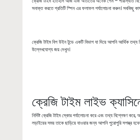
ক্রেজি টাইম ইতিহাস আজ এবং অতীতের অনেক গেম – পরিস্থিতি বিশ্লে
সনাক্ত করতে প্রতিটি স্পিন এর ফলাফল পর্যালোচনা করুন। সবকিছু কার্
ক্রেজি টাইম বিগ উইন টুডে একটি বিভাগ যা দিয়ে আপনি আর্থিক তথ্য বি
উল্লেখযোগ্য জয় দেখুন।
ক্রেজি টাইম লাইভ ক্যাসিনো
নির্দিষ্ট ক্রেজি টাইম স্কোর পর্যালোচনা করে এবং তথ্য বিশ্লেষণ করে
লড়াইয়ের সময় তাকে ছাড়িয়ে যাওয়ার জন্য আপনি পুরোপুরি সশস্ত্র