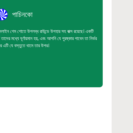
পাচিনকো
লাইন গেম শোতে উপলব্ধ রাউন্ডে উপহার সহ বাক্স রয়েছে। একটি
 তাদের মধ্যে ঘূর্ণায়মান হয়, এবং আপনি যে পুরষ্কার পাবেন তা নির্ভর
ে এটি যে বস্তুতে থামে তার উপর।