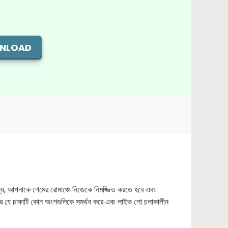
NLOAD
য, আপনাকে গেমের রোমাঞ্চে নিজেকে নিমজ্জিত করতে হবে এবং
তে পারে যে চাকাটি কোন অংশগুলিকে সমর্থন করে এবং লাইভ শো চলাকালীন