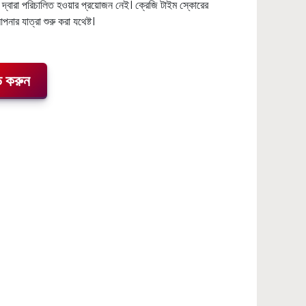
দ্বারা পরিচালিত হওয়ার প্রয়োজন নেই। ক্রেজি টাইম স্কোরের
ার যাত্রা শুরু করা যথেষ্ট।
ড করুন