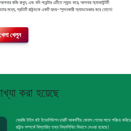
 আপনার বাজি রাখুন, এবং যদি পয়েন্টার এটিতে ল্যান্ড করে, আপনার অ্যাকাউন্টটি
েশ্যতার মধ্যে, প্রতিটি রাউন্ডকে একটি হৃদয়-স্পন্দনকারী অ্যাডভেঞ্চার করে তোলে।
খেলা খেলুন
াখ্যা করা হয়েছে
ক্রেজি টাইম বাই ইভোলিউশন চারটি আকর্ষণীয় বোনাস গেমের সাথে পরিচয় করিয়ে দে
রাউন্ড সম্পর্কে বিস্তারিত তথ্য নিম্নলিখিত বিভাগে দেওয়া হয়েছে।