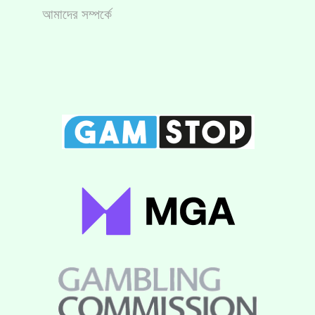
আমাদের সম্পর্কে