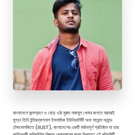
বাংলাদেশে জন্মগ্রহণ ও বেড়ে ওঠা মুরাদ নাজমুল খেলার জগতে বরাবরই
মুগ্ধ। তিনি ইন্টারন্যাশনাল ইসলামিক ইউনিভার্সিটি অফ সায়েন্স অ্যান্ড
টেকনোলজিতে (IIUST), বাংলাদেশের একটি মর্যাদাপূর্ণ প্রতিষ্ঠান যা তার
ব্যতিক্রমী কম্পিউটার বিজ্ঞান প্রোগ্রামের জন্য বিখ্যাত। এই পটভূমিটি