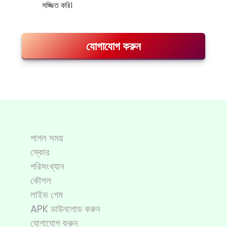
সজ্জিত করি।
যোগাযোগ করুন
পাগল সময়
স্কোর
পরিসংখ্যান
কৌশল
লাইভ গেম
APK ডাউনলোড করুন
যোগাযোগ করুন