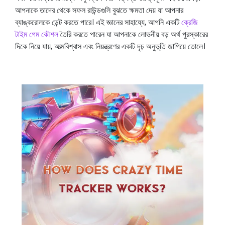
আপনাকে তাদের থেকে সফল রাউন্ডগুলি বুঝতে ক্ষমতা দেয় যা আপনার
ব্যাঙ্করোলকে ডেন্ট করতে পারে। এই জ্ঞানের সাহায্যে, আপনি একটি
ক্রেজি
টাইম গেম কৌশল
তৈরি করতে পারেন যা আপনাকে লোভনীয় বড় অর্থ পুরস্কারের
দিকে নিয়ে যায়, আত্মবিশ্বাস এবং নিয়ন্ত্রণের একটি দৃঢ় অনুভূতি জাগিয়ে তোলে।