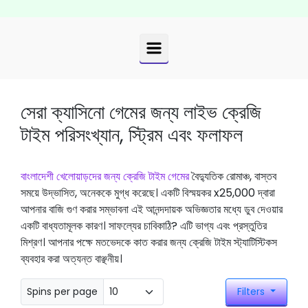
সেরা ক্যাসিনো গেমের জন্য লাইভ ক্রেজি
টাইম পরিসংখ্যান, স্ট্রিম এবং ফলাফল
বাংলাদেশী খেলোয়াড়দের জন্য ক্রেজি টাইম গেমের
বৈদ্যুতিক রোমাঞ্চ, বাস্তব
সময়ে উদ্ভাসিত, অনেককে মুগ্ধ করেছে। একটি বিস্ময়কর x25,000 দ্বারা
আপনার বাজি গুণ করার সম্ভাবনা এই আনন্দদায়ক অভিজ্ঞতার মধ্যে ডুব দেওয়ার
একটি বাধ্যতামূলক কারণ। সাফল্যের চাবিকাঠি? এটি ভাগ্য এবং প্রস্তুতির
মিশ্রণ। আপনার পক্ষে মতভেদকে কাত করার জন্য ক্রেজি টাইম স্ট্যাটিস্টিকস
ব্যবহার করা অত্যন্ত বাঞ্ছনীয়।
Spins per page
Filters