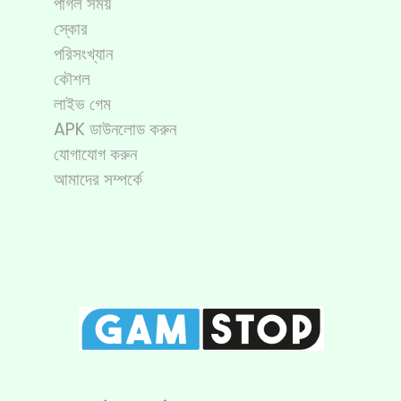
পাগল সময়
স্কোর
পরিসংখ্যান
কৌশল
লাইভ গেম
APK ডাউনলোড করুন
যোগাযোগ করুন
আমাদের সম্পর্কে