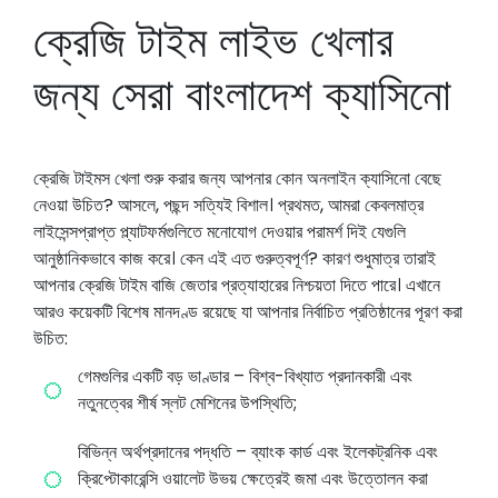
ক্রেজি টাইম লাইভ খেলার
জন্য সেরা বাংলাদেশ ক্যাসিনো
ক্রেজি টাইমস খেলা শুরু করার জন্য আপনার কোন অনলাইন ক্যাসিনো বেছে
নেওয়া উচিত? আসলে, পছন্দ সত্যিই বিশাল। প্রথমত, আমরা কেবলমাত্র
লাইসেন্সপ্রাপ্ত প্ল্যাটফর্মগুলিতে মনোযোগ দেওয়ার পরামর্শ দিই যেগুলি
আনুষ্ঠানিকভাবে কাজ করে। কেন এই এত গুরুত্বপূর্ণ? কারণ শুধুমাত্র তারাই
আপনার ক্রেজি টাইম বাজি জেতার প্রত্যাহারের নিশ্চয়তা দিতে পারে। এখানে
আরও কয়েকটি বিশেষ মানদণ্ড রয়েছে যা আপনার নির্বাচিত প্রতিষ্ঠানের পূরণ করা
উচিত:
গেমগুলির একটি বড় ভাণ্ডার – বিশ্ব-বিখ্যাত প্রদানকারী এবং
নতুনত্বের শীর্ষ স্লট মেশিনের উপস্থিতি;
বিভিন্ন অর্থপ্রদানের পদ্ধতি – ব্যাংক কার্ড এবং ইলেকট্রনিক এবং
ক্রিপ্টোকারেন্সি ওয়ালেট উভয় ক্ষেত্রেই জমা এবং উত্তোলন করা