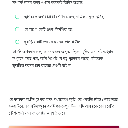
সম্পর্কে জানার জন্য এখানে কয়েকটি জিনিস রয়েছে:
স্টুডিওতে একটি নির্দিষ্ট মেশিন রয়েছে যা একটি মুদ্রা উল্টায়;
এর আগে একটি গুণক নির্দেশিত হয়;
জুয়াড়ি একটি পক্ষ বেছে নেয়: লাল বা নীল।
আপনি ভাগ্যবান হলে, আপনার জয় অন্তত দ্বিগুণ বৃদ্ধি হবে. পরিসংখ্যান
অধ্যয়ন করার পরে, আমি শিখেছি যে বড় পুরস্কার আছে. যাইহোক,
জুয়াড়িরা যতবার চায় ততবার সেগুলি ঘটে না।
এর ফলাফল সংক্ষিপ্ত করা যাক. বাংলাদেশে স্লট এবং ক্রেজি টাইম খেলার সময়
উভয় বিবেচনায় পরিসংখ্যান একটি গুরুত্বপূর্ণ দিক। এটি আপনাকে কোন বেটিং
কৌশলগুলি ভাল তা বোঝার অনুমতি দেবে৷